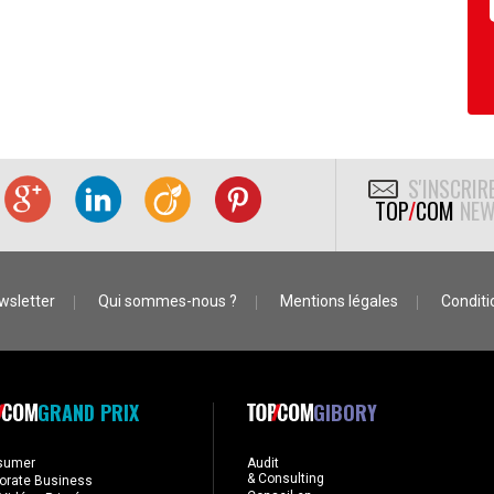
S'INSCRIR
TOP
/
COM
NEW
wsletter
Qui sommes-nous ?
Mentions légales
Conditio
GRAND PRIX
GIBORY
sumer
Audit
& Consulting
orate Business