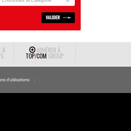
E À
ADHÉRER À
S
TOP
/
COM
GROUP
ns d’utilisations