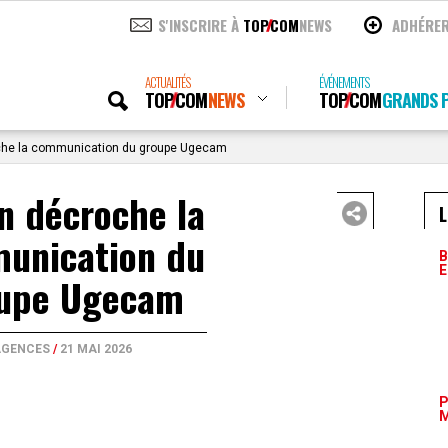
S'INSCRIRE À
TOP
COM
NEWS
ADHÉRE
ACTUALITÉS
ÉVÉNEMENTS
TOP
COM
NEWS
TOP
COM
GRANDS P
che la communication du groupe Ugecam
n décroche la
L
unication du
B
E
upe Ugecam
AGENCES
/
21 MAI 2026
P
M