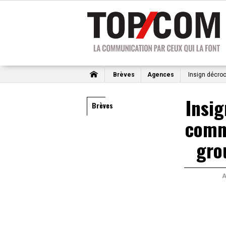
Brèves
Agences
Insign décro
Insig
Brèves
comm
gro