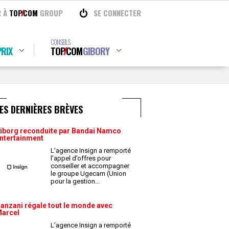
R À
TOP
COM
GROUP
SE CONNECTER
CONSEILS
RIX
TOP
COM
GIBORY
ES DERNIÈRES BRÈVES
iborg reconduite par Bandai Namco
ntertainment
L’agence Insign a remporté
l’appel d’offres pour
conseiller et accompagner
le groupe Ugecam (Union
pour la gestion
...
anzani régale tout le monde avec
arcel
L’agence Insign a remporté