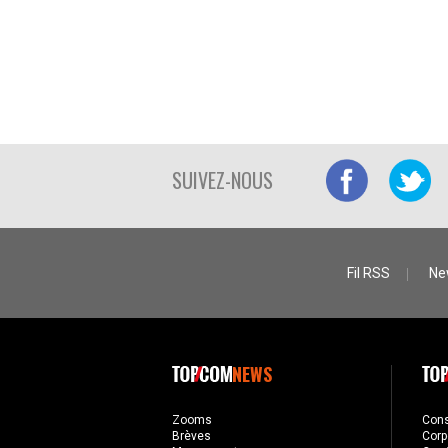
SUIVEZ-NOUS
Fil RSS
Ne
NEWS
Zooms
Con
Brèves
Corp