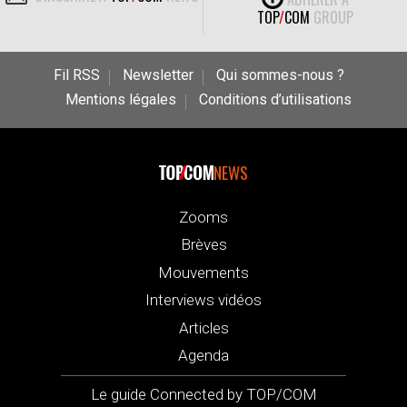
TOP
/
COM
GROUP
Fil RSS
Newsletter
Qui sommes-nous ?
Mentions légales
Conditions d’utilisations
NEWS
Zooms
Brèves
Mouvements
Interviews vidéos
Articles
Agenda
Le guide Connected by TOP/COM