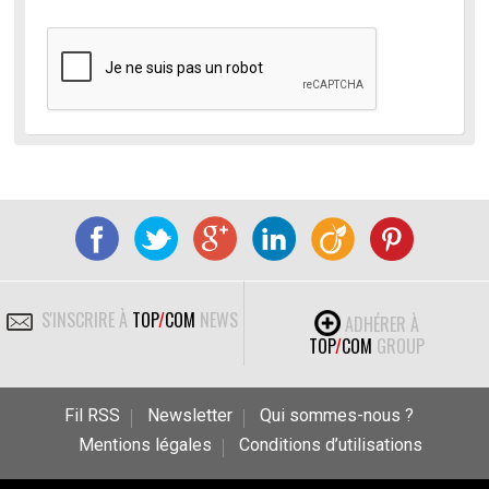
S'INSCRIRE À
TOP
/
COM
NEWS
ADHÉRER À
TOP
/
COM
GROUP
Fil RSS
Newsletter
Qui sommes-nous ?
Mentions légales
Conditions d’utilisations