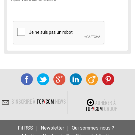
S'INSCRIRE À
TOP
/
COM
NEWS
ADHÉRER À
TOP
/
COM
GROUP
Fil RSS
Newsletter
Qui sommes-nous ?