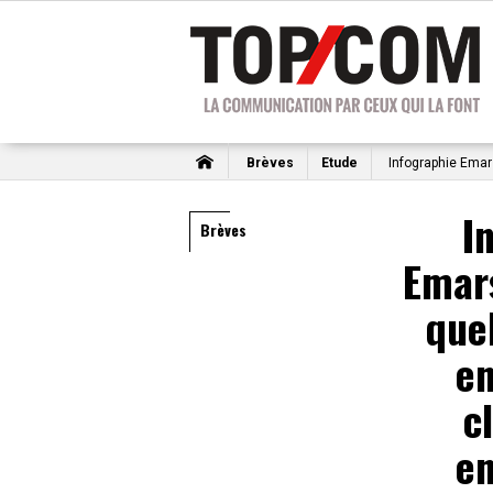
Brèves
Etude
Infographie Emars
I
Brèves
Emars
quel
e
c
e