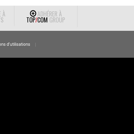
E À
ADHÉRER À
S
TOP
/
COM
GROUP
ns d’utilisations