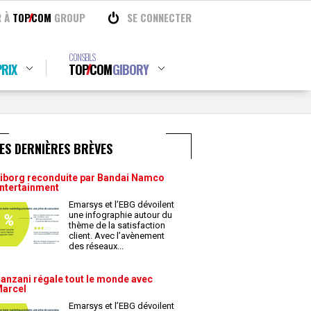
R À
TOP
COM
GROUP
SE CONNECTER
CONSEILS
RIX
TOP
COM
GIBORY
ES DERNIÈRES BRÈVES
iborg reconduite par Bandai Namco
ntertainment
Emarsys et l’EBG dévoilent
une infographie autour du
thème de la satisfaction
client. Avec l’avènement
des réseaux
...
anzani régale tout le monde avec
arcel
Emarsys et l’EBG dévoilent