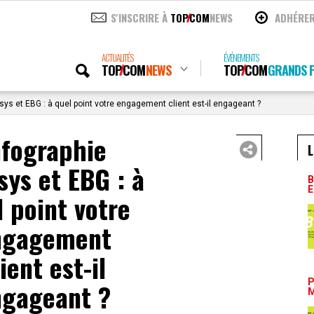
S'INSCRIRE À
TOP
COM
NEWS
ADHÉRE
ACTUALITÉS
ÉVÉNEMENTS
TOP
COM
NEWS
TOP
COM
GRANDS P
ys et EBG : à quel point votre engagement client est-il engageant ?
nfographie
L
ys et EBG : à
B
E
 point votre
ngagement
lient est-il
P
ngageant ?
M