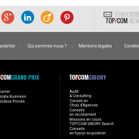
S'INSCRIR
TOP
/
COM
NEW
wsletter
Qui sommes-nous ?
Mentions légales
Conditio
GRAND PRIX
GIBORY
sumer
Audit
& Consulting
orate Business
Conseil en
Vidéos Primés
Choix d’Agences
Conseils
en recrutement
Missions en cours
TOP/COM GIBORY Search
Conseils
en fusion acquisition