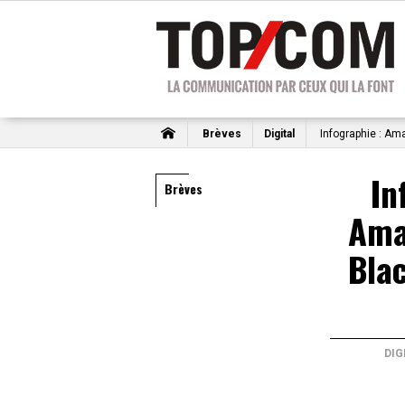
Brèves
Digital
Infographie : Ama
In
Brèves
Ama
Blac
DIG