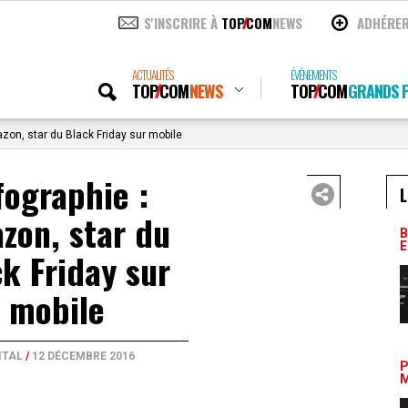
S'INSCRIRE À
TOP
COM
NEWS
ADHÉRE
ACTUALITÉS
ÉVÉNEMENTS
TOP
COM
NEWS
TOP
COM
GRANDS P
zon, star du Black Friday sur mobile
fographie :
L
zon, star du
B
E
k Friday sur
mobile
ITAL
/
12 DÉCEMBRE 2016
P
M