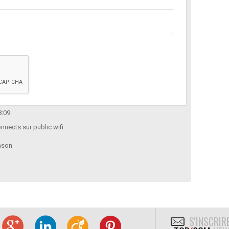
8:09
nnects sur public wifi :
ason
S'INSCRIR