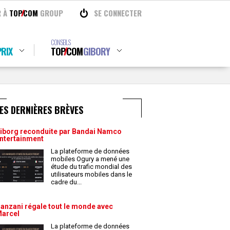
R À
TOP
COM
GROUP
SE CONNECTER
CONSEILS
RIX
TOP
COM
GIBORY
ES DERNIÈRES BRÈVES
iborg reconduite par Bandai Namco
ntertainment
La plateforme de données
mobiles Ogury a mené une
étude du trafic mondial des
utilisateurs mobiles dans le
cadre du
...
anzani régale tout le monde avec
arcel
La plateforme de données