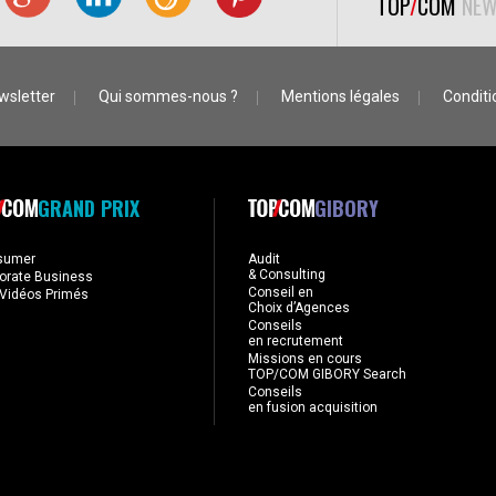
TOP
/
COM
NEW
wsletter
Qui sommes-nous ?
Mentions légales
Conditio
GRAND PRIX
GIBORY
sumer
Audit
& Consulting
orate Business
Conseil en
Vidéos Primés
Choix d’Agences
Conseils
en recrutement
Missions en cours
TOP/COM GIBORY Search
Conseils
en fusion acquisition