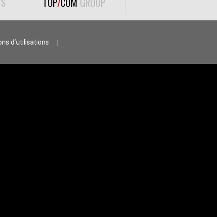
S
TOP
/
COM
GROUP
ns d’utilisations