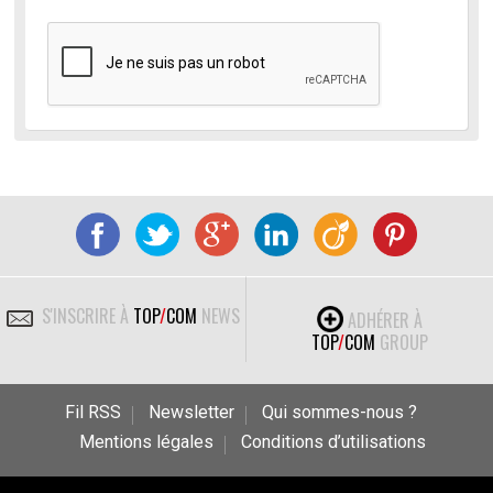
S'INSCRIRE À
TOP
/
COM
NEWS
ADHÉRER À
TOP
/
COM
GROUP
Fil RSS
Newsletter
Qui sommes-nous ?
Mentions légales
Conditions d’utilisations