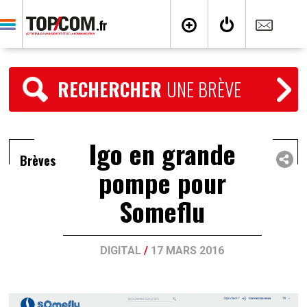
RECHERCHER
UNE BRÈVE
Igo en grande
Brèves
pompe pour
Someflu
DIGITAL
/
17 MARS 2016