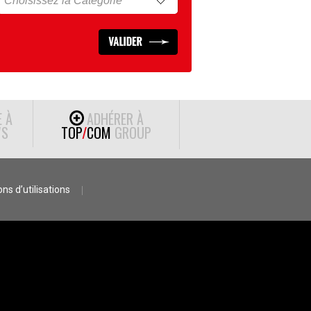
E À
ADHÉRER À
S
TOP
/
COM
GROUP
ns d’utilisations