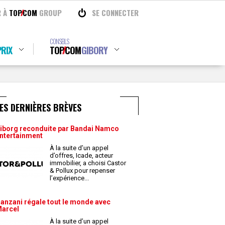
R À
TOP
COM
GROUP
SE CONNECTER
CONSEILS
RIX
TOP
COM
GIBORY
ES DERNIÈRES BRÈVES
iborg reconduite par Bandai Namco
ntertainment
À la suite d’un appel
d’offres, Icade, acteur
immobilier, a choisi Castor
& Pollux pour repenser
l’expérience
...
anzani régale tout le monde avec
arcel
À la suite d’un appel