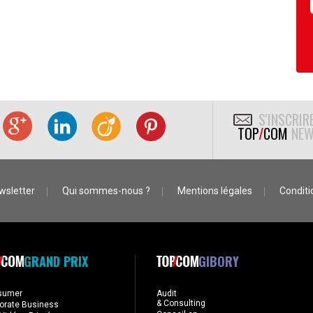
S'INSCRIR
TOP
/
COM
NEW
wsletter
Qui sommes-nous ?
Mentions légales
Conditio
GRAND PRIX
GIBORY
sumer
Audit
& Consulting
orate Business