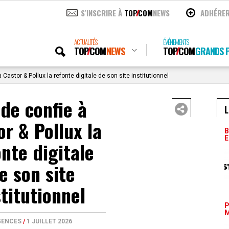
S'INSCRIRE À
TOP
COM
NEWS
ADHÉRE
ACTUALITÉS
ÉVÉNEMENTS
TOP
COM
NEWS
TOP
COM
GRANDS P
 Castor & Pollux la refonte digitale de son site institutionnel
ade confie à
L
or & Pollux la
B
E
onte digitale
e son site
stitutionnel
P
M
GENCES
/
1 JUILLET 2026