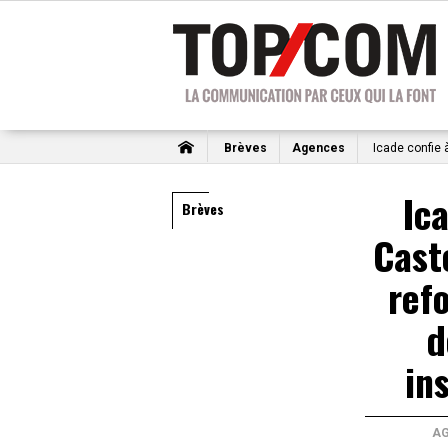
Brèves
Agences
Icade confie à
Ic
Brèves
Cast
ref
d
in
A