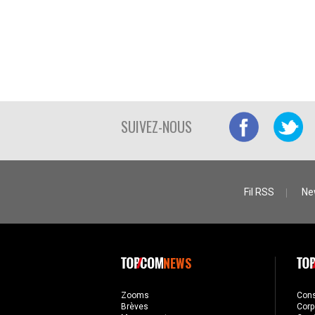
SUIVEZ-NOUS
Fil RSS
Ne
NEWS
Zooms
Con
Brèves
Corp