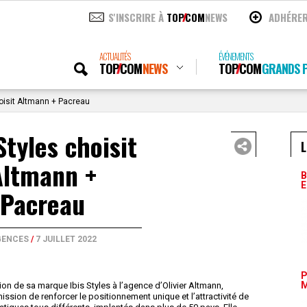
S'INSCRIRE À
TOP
COM
NEWS
ADHÉRE
ACTUALITÉS
ÉVÉNEMENTS
TOP
COM
NEWS
TOP
COM
GRANDS P
hoisit Altmann + Pacreau
Styles choisit
L
Altmann +
B
E
Pacreau
GENCES
/
7 JUILLET 2022
P
M
n de sa marque Ibis Styles à l’agence d’Olivier Altmann,
sion de renforcer le positionnement unique et l’attractivité de