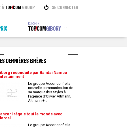
R À
TOP
COM
GROUP
SE CONNECTER
CONSEILS
RIX
TOP
COM
GIBORY
ES DERNIÈRES BRÈVES
iborg reconduite par Bandai Namco
ntertainment
Le groupe Accor confie la
nouvelle communication de
sa marque Ibis Styles à
l’agence d’Olivier Altmann,
Altmann +
...
anzani régale tout le monde avec
arcel
Le groupe Accor confie la