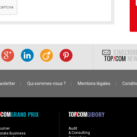
S'INSCRIR
TOP
/
COM
NEW
wsletter
Qui sommes-nous ?
Mentions légales
Conditio
GRAND PRIX
GIBORY
sumer
Audit
& Consulting
orate Business