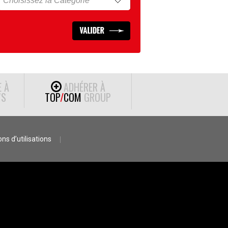
E À
ADHÉRER À
S
TOP
/
COM
GROUP
ns d’utilisations