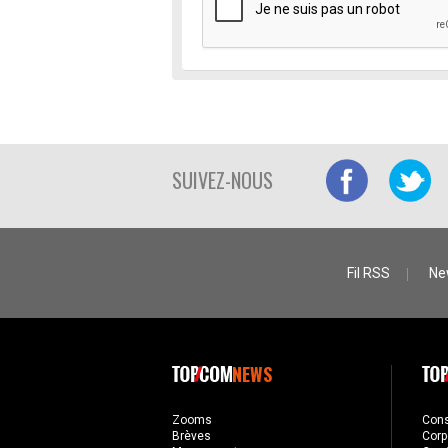
SUIVEZ-NOUS
Fil RSS
Ne
NEWS
Zooms
Con
Brèves
Corp