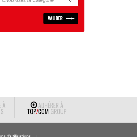
E À
ADHÉRER À
S
TOP
/
COM
GROUP
ns d’utilisations