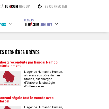
R À
TOP
COM
GROUP
SE CONNECTER
CONSEILS
RIX
TOP
COM
GIBORY
ES DERNIÈRES BRÈVES
iborg reconduite par Bandai Namco
ntertainment
L’agence Human to Human,
à travers son pôle Human
Stories, est chargée
d’élaborer la stratégie
d’influence sur
...
anzani régale tout le monde avec
arcel
L’agence Human to Human,