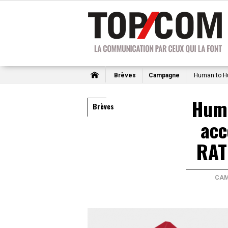
Brèves
Campagne
Human to Hu
Hum
Brèves
acc
RAT
CAM