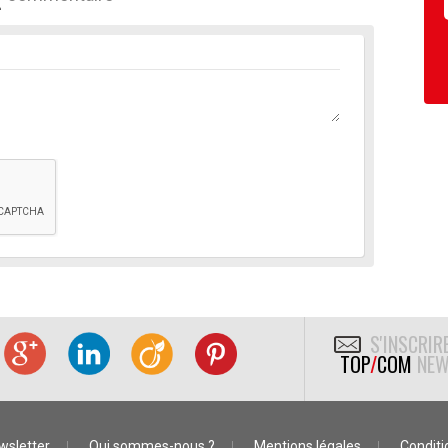
S'INSCRIR
TOP
/
COM
NEW
wsletter
Qui sommes-nous ?
Mentions légales
Conditio