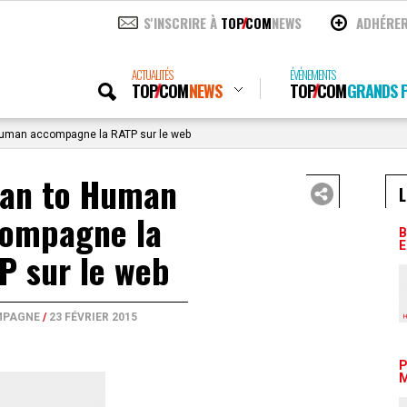
S'INSCRIRE À
TOP
COM
NEWS
ADHÉRE
ACTUALITÉS
ÉVÉNEMENTS
TOP
COM
NEWS
TOP
COM
GRANDS P
man accompagne la RATP sur le web
an to Human
L
ompagne la
B
E
P sur le web
PAGNE
/
23 FÉVRIER 2015
P
M