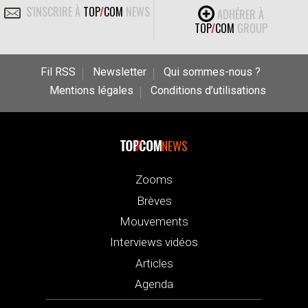
S'INSCRIRE À
TOP
/
COM
NEWS
ADHÉRER À
TOP
/
COM
GROUP
Fil RSS
Newsletter
Qui sommes-nous ?
Mentions légales
Conditions d’utilisations
NEWS
Zooms
Brèves
Mouvements
Interviews vidéos
Articles
Agenda