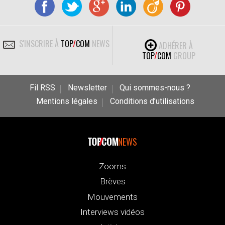
S'INSCRIRE À
TOP
/
COM
NEWS
ADHÉRER À
TOP
/
COM
GROUP
Fil RSS
Newsletter
Qui sommes-nous ?
Mentions légales
Conditions d’utilisations
NEWS
Zooms
Brèves
Mouvements
Interviews vidéos