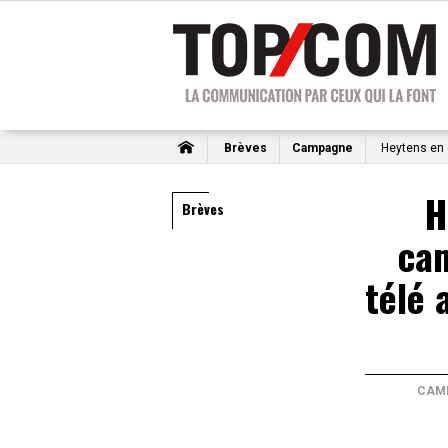
Brèves
Campagne
Heytens en 
H
Brèves
ca
télé 
CAM