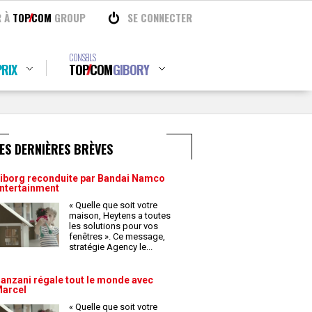
R À
TOP
COM
GROUP
SE CONNECTER
CONSEILS
RIX
TOP
COM
GIBORY
ES DERNIÈRES BRÈVES
iborg reconduite par Bandai Namco
ntertainment
« Quelle que soit votre
maison, Heytens a toutes
les solutions pour vos
fenêtres ». Ce message,
stratégie Agency le
...
anzani régale tout le monde avec
arcel
« Quelle que soit votre