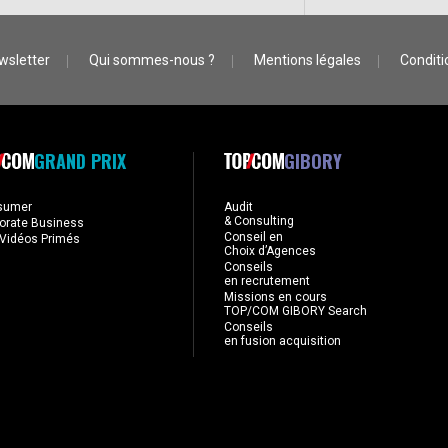
wsletter
Qui sommes-nous ?
Mentions légales
Conditio
GRAND PRIX
GIBORY
sumer
Audit
& Consulting
orate Business
Conseil en
Vidéos Primés
Choix d’Agences
Conseils
en recrutement
Missions en cours
TOP/COM GIBORY Search
Conseils
en fusion acquisition