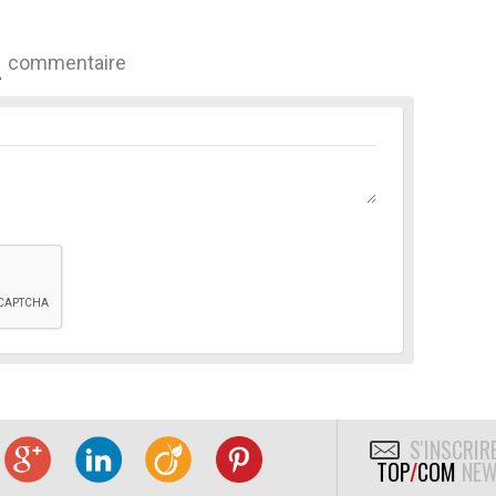
commentaire
S'INSCRIR
TOP
/
COM
NEW