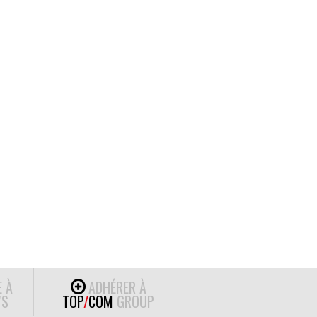
E À
ADHÉRER À
S
TOP
/
COM
GROUP