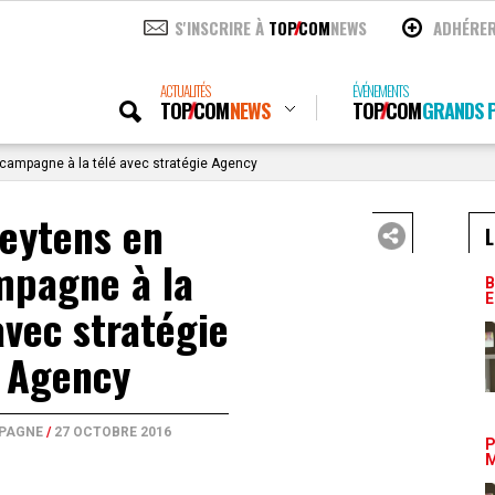
S'INSCRIRE À
TOP
COM
NEWS
ADHÉRE
ACTUALITÉS
ÉVÉNEMENTS
TOP
COM
NEWS
TOP
COM
GRANDS P
campagne à la télé avec stratégie Agency
eytens en
L
mpagne à la
B
E
avec stratégie
Agency
PAGNE
/
27 OCTOBRE 2016
P
M