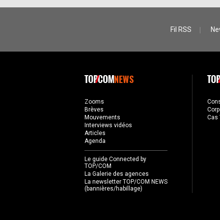
Fil RSS
Ne
NEWS
Zooms
Con
Brèves
Corp
Mouvements
Cas 
Interviews vidéos
Articles
Agenda
Le guide Connected by
TOP/COM
La Galerie des agences
La newsletter TOP/COM NEWS
(bannières/habillage)