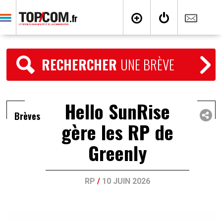
RECHERCHER
UNE BRÈVE
Hello SunRise
Brèves
gère les RP de
Greenly
RP
/
10 JUIN 2026