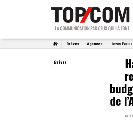
Brèves
Agences
Havas Paris re
H
Brèves
r
budg
de l’
AGE