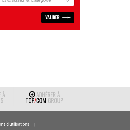
E À
ADHÉRER À
S
TOP
/
COM
GROUP
ns d’utilisations