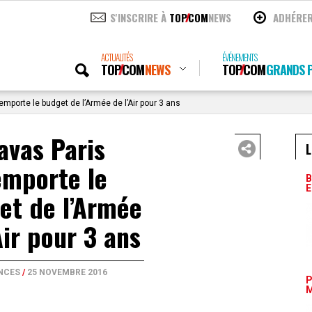
S'INSCRIRE À
TOP
COM
NEWS
ADHÉRE
ACTUALITÉS
ÉVÉNEMENTS
TOP
COM
NEWS
TOP
COM
GRANDS P
mporte le budget de l’Armée de l’Air pour 3 ans
avas Paris
L
emporte le
B
E
et de l’Armée
Air pour 3 ans
NCES
/
25 NOVEMBRE 2016
P
M