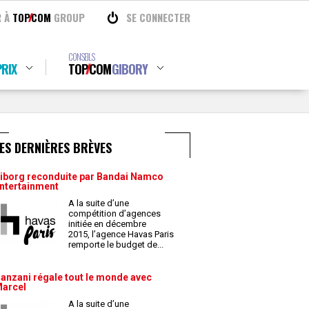
R À
TOP
COM
GROUP
SE CONNECTER
CONSEILS
RIX
TOP
COM
GIBORY
ES DERNIÈRES BRÈVES
iborg reconduite par Bandai Namco
ntertainment
A la suite d’une
compétition d’agences
initiée en décembre
2015, l’agence Havas Paris
remporte le budget de
...
anzani régale tout le monde avec
arcel
A la suite d’une