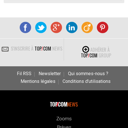
S'INSCRIRE À
TOP
/
COM
NEWS
ADHÉRER À
TOP
/
COM
GROUP
Fil RSS
Newsletter
Qui sommes-nous ?
Mentions légales
Conditions d’utilisations
NEWS
Zooms
Brèves