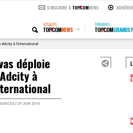
S'INSCRIRE À
TOP
COM
NEWS
ADHÉRE
ACTUALITÉS
ÉVÉNEMENTS
TOP
COM
NEWS
TOP
COM
GRANDS P
Adcity à l’international
vas déploie
L
Adcity à
B
E
nternational
GENCES
/
29 JUIN 2016
P
M