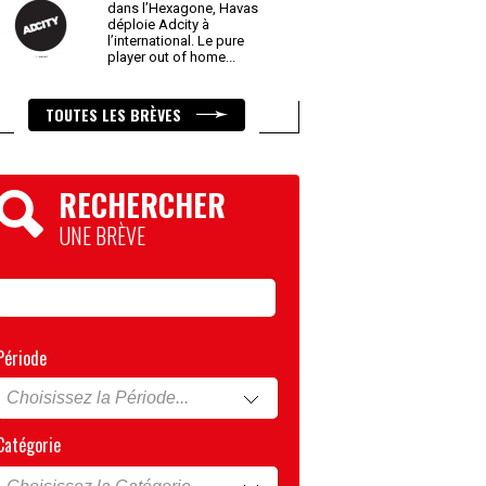
dans l’Hexagone, Havas
déploie Adcity à
l’international. Le pure
player out of home
...
TOUTES LES BRÈVES
RECHERCHER
UNE BRÈVE
Période
Catégorie