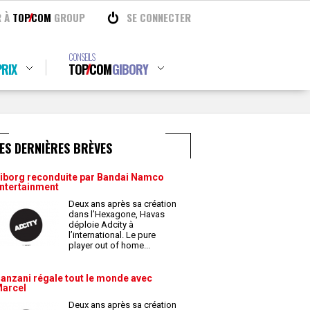
R À
TOP
COM
GROUP
SE CONNECTER
CONSEILS
RIX
TOP
COM
GIBORY
ES DERNIÈRES BRÈVES
iborg reconduite par Bandai Namco
ntertainment
Deux ans après sa création
dans l’Hexagone, Havas
déploie Adcity à
l’international. Le pure
player out of home
...
anzani régale tout le monde avec
arcel
Deux ans après sa création