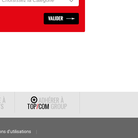
E À
ADHÉRER À
S
TOP
/
COM
GROUP
ns d’utilisations