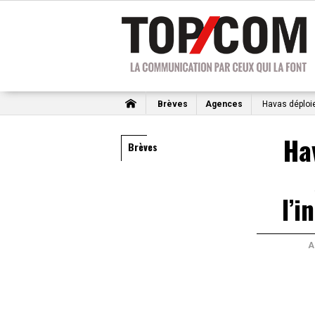
Brèves
Agences
Havas déploie 
Ha
Brèves
l’i
A