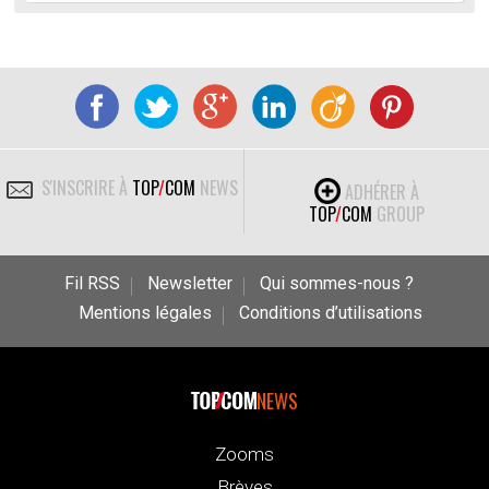
S'INSCRIRE À
TOP
/
COM
NEWS
ADHÉRER À
TOP
/
COM
GROUP
Fil RSS
Newsletter
Qui sommes-nous ?
Mentions légales
Conditions d’utilisations
NEWS
Zooms
Brèves