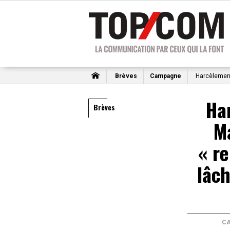
Brèves
Campagne
Harcèlement 
Ha
Brèves
Ma
« re
lâc
C