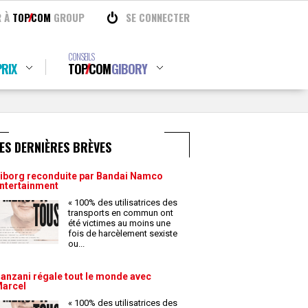
R À
TOP
COM
GROUP
SE CONNECTER
CONSEILS
RIX
TOP
COM
GIBORY
ES DERNIÈRES BRÈVES
iborg reconduite par Bandai Namco
ntertainment
« 100% des utilisatrices des
transports en commun ont
été victimes au moins une
fois de harcèlement sexiste
ou
...
anzani régale tout le monde avec
arcel
« 100% des utilisatrices des