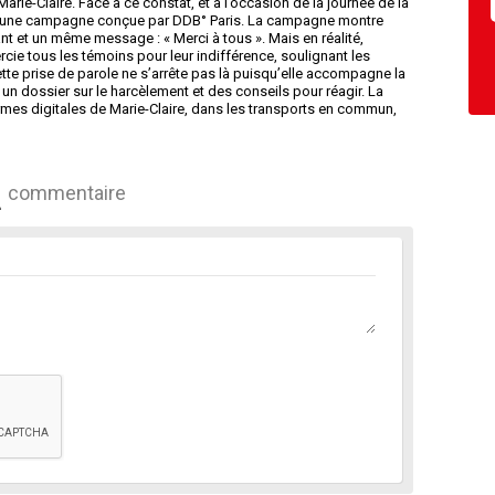
rie-Claire. Face à ce constat, et à l’occasion de la journée de la
rs d’une campagne conçue par DDB° Paris. La campagne montre
t et un même message : « Merci à tous ». Mais en réalité,
cie tous les témoins pour leur indifférence, soulignant les
Cette prise de parole ne s’arrête pas là puisqu’elle accompagne la
 un dossier sur le harcèlement et des conseils pour réagir. La
rmes digitales de Marie-Claire, dans les transports en commun,
commentaire