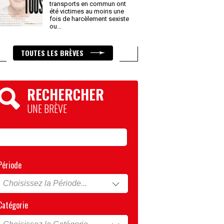
transports en commun ont
été victimes au moins une
fois de harcèlement sexiste
ou
...
TOUTES LES BRÈVES
RECHERCHER
UNE BRÈVE
Période
Catégorie