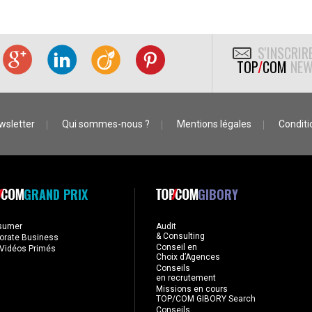
S'INSCRIR
TOP
/
COM
NEW
wsletter
Qui sommes-nous ?
Mentions légales
Conditio
GRAND PRIX
GIBORY
sumer
Audit
& Consulting
orate Business
Conseil en
Vidéos Primés
Choix d’Agences
Conseils
en recrutement
Missions en cours
TOP/COM GIBORY Search
Conseils