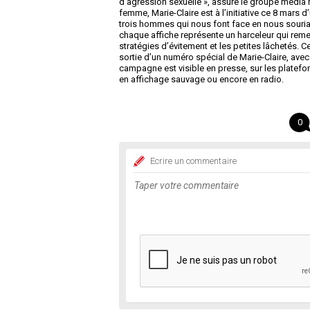
d'agression sexuelle », assure le groupe média Ma
femme, Marie-Claire est à l’initiative ce 8 ma
trois hommes qui nous font face en nous sourian
chaque affiche représente un harceleur qui remer
stratégies d’évitement et les petites lâchetés. 
sortie d’un numéro spécial de Marie-Claire, avec
campagne est visible en presse, sur les platefo
en affichage sauvage ou encore en radio.
0
Ecrire un commentaire