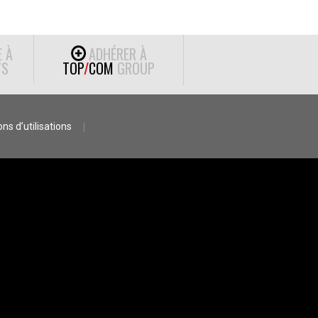
E À
ADHÉRER À
S
TOP
/
COM
GROUP
ns d’utilisations