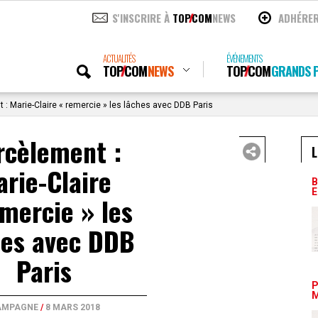
S'INSCRIRE À
TOP
COM
NEWS
ADHÉRE
ACTUALITÉS
ÉVÉNEMENTS
TOP
COM
NEWS
TOP
COM
GRANDS P
: Marie-Claire « remercie » les lâches avec DDB Paris
rcèlement :
L
rie-Claire
B
E
mercie » les
hes avec DDB
Paris
P
M
AMPAGNE
/
8 MARS 2018