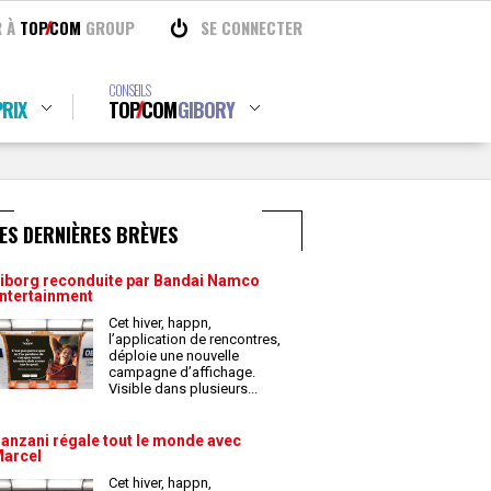
R À
TOP
COM
GROUP
SE CONNECTER
CONSEILS
RIX
TOP
COM
GIBORY
ES DERNIÈRES BRÈVES
iborg reconduite par Bandai Namco
ntertainment
Cet hiver, happn,
l’application de rencontres,
déploie une nouvelle
campagne d’affichage.
Visible dans plusieurs
...
anzani régale tout le monde avec
arcel
Cet hiver, happn,