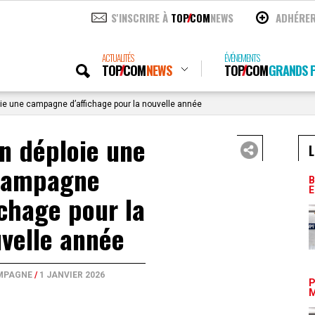
S'INSCRIRE À
TOP
COM
NEWS
ADHÉRE
ACTUALITÉS
ÉVÉNEMENTS
TOP
COM
NEWS
TOP
COM
GRANDS P
ie une campagne d’affichage pour la nouvelle année
n déploie une
L
campagne
B
E
ichage pour la
velle année
MPAGNE
/
1 JANVIER 2026
P
M