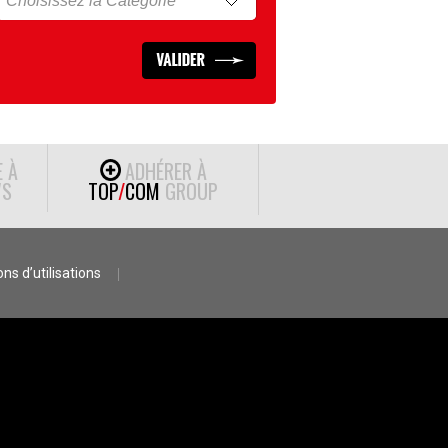
E À
ADHÉRER À
S
TOP
/
COM
GROUP
ns d’utilisations