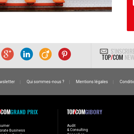
S'INSCRIR
TOP
/
COM
NEW
wsletter
Qui sommes-nous ?
Mentions légales
Conditio
GRAND PRIX
GIBORY
sumer
Audit
& Consulting
orate Business