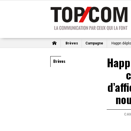
Brèves
Campagne
Happn déplo
Happ
Brèves
d’aff
nou
CA