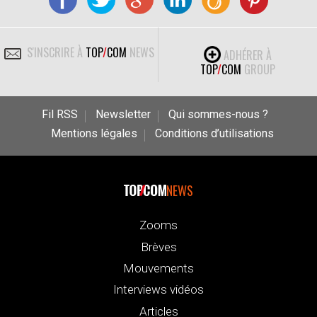
S'INSCRIRE À
TOP
/
COM
NEWS
ADHÉRER À
TOP
/
COM
GROUP
Fil RSS
Newsletter
Qui sommes-nous ?
Mentions légales
Conditions d’utilisations
NEWS
Zooms
Brèves
Mouvements
Interviews vidéos
Articles