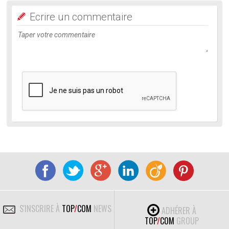
Ecrire un commentaire
S'INSCRIRE À
TOP
/
COM
NEWS
ADHÉRER À
TOP
/
COM
GROUP