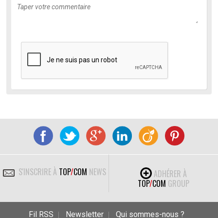
S'INSCRIRE À
TOP
/
COM
NEWS
ADHÉRER À
TOP
/
COM
GROUP
Fil RSS
Newsletter
Qui sommes-nous ?