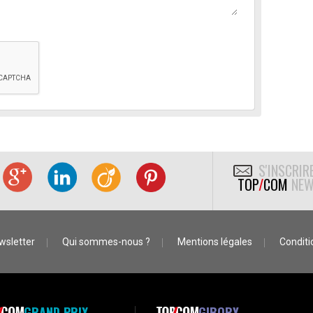
S'INSCRIR
TOP
/
COM
NEW
wsletter
Qui sommes-nous ?
Mentions légales
Conditio
GRAND PRIX
GIBORY