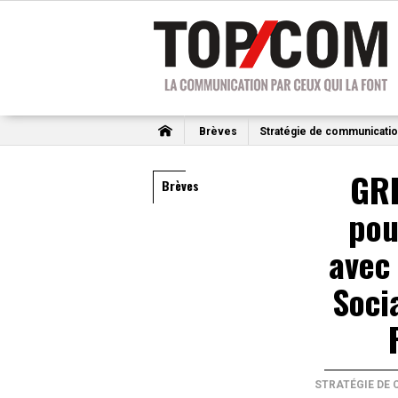
Brèves
Stratégie de communicati
GRD
Brèves
pou
avec
Soci
STRATÉGIE DE