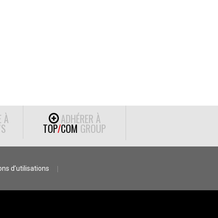
E À
ADHÉRER À
S
TOP
/
COM
GROUP
ns d’utilisations