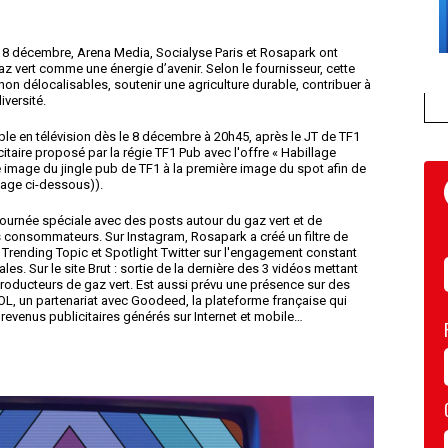
e 8 décembre, Arena Media, Socialyse Paris et Rosapark ont
 vert comme une énergie d’avenir. Selon le fournisseur, cette
on délocalisables, soutenir une agriculture durable, contribuer à
iversité.
e en télévision dès le 8 décembre à 20h45, après le JT de TF1
citaire proposé par la régie TF1 Pub avec l'offre « Habillage
ère image du jingle pub de TF1 à la première image du spot afin de
image ci-dessous)).
ournée spéciale avec des posts autour du gaz vert et de
les consommateurs. Sur Instagram, Rosapark a créé un filtre de
: Trending Topic et Spotlight Twitter sur l'engagement constant
. Sur le site Brut : sortie de la dernière des 3 vidéos mettant
producteurs de gaz vert. Est aussi prévu une présence sur des
OL, un partenariat avec Goodeed, la plateforme française qui
 revenus publicitaires générés sur Internet et mobile…