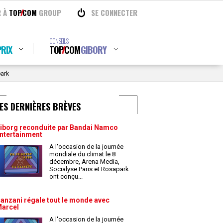
R À
TOP
COM
GROUP
SE CONNECTER
CONSEILS
RIX
TOP
COM
GIBORY
park
ES DERNIÈRES BRÈVES
iborg reconduite par Bandai Namco
ntertainment
A l'occasion de la journée
mondiale du climat le 8
décembre, Arena Media,
Socialyse Paris et Rosapark
ont conçu
...
anzani régale tout le monde avec
arcel
A l'occasion de la journée