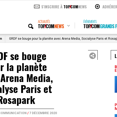
S'INSCRIRE À
TOP
COM
NEWS
ADHÉRE
ACTUALITÉS
ÉVÉNEMENTS
TOP
COM
NEWS
TOP
COM
GRANDS P
on
GRDF se bouge pour la planète avec Arena Media, Socialyse Paris et Rosa
F se bouge
L
r la planète
B
E
 Arena Media,
alyse Paris et
Rosapark
P
M
 COMMUNICATION
/
7 DÉCEMBRE 2020