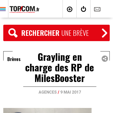
RECHERCHER
UNE BRÈVE
Grayling en
Brèves
charge des RP de
MilesBooster
AGENCES
/
9 MAI 2017