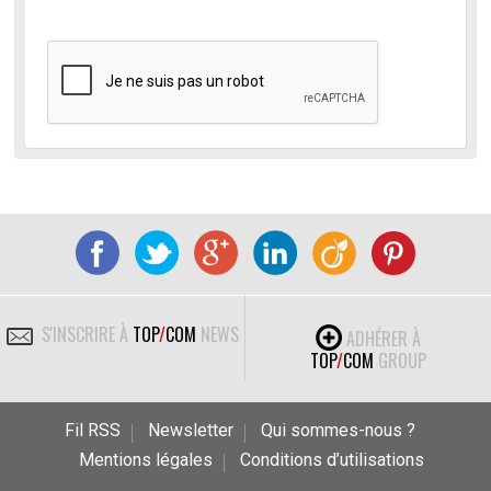
S'INSCRIRE À
TOP
/
COM
NEWS
ADHÉRER À
TOP
/
COM
GROUP
Fil RSS
Newsletter
Qui sommes-nous ?
Mentions légales
Conditions d’utilisations