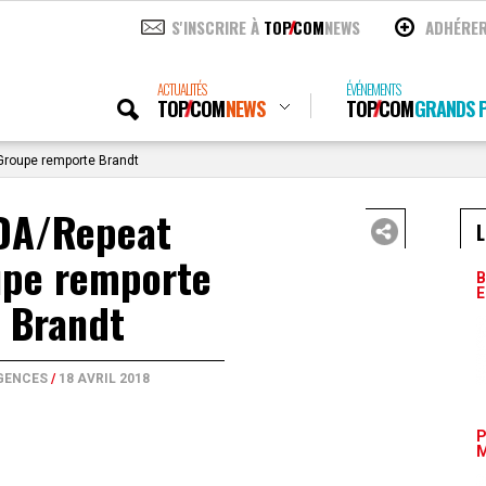
S'INSCRIRE À
TOP
COM
NEWS
ADHÉRE
ACTUALITÉS
ÉVÉNEMENTS
TOP
COM
NEWS
TOP
COM
GRANDS P
roupe remporte Brandt
DA/Repeat
L
pe remporte
B
E
Brandt
GENCES
/
18 AVRIL 2018
P
M