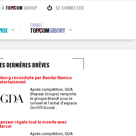
R À
TOP
COM
GROUP
SE CONNECTER
CONSEILS
RIX
TOP
COM
GIBORY
ES DERNIÈRES BRÈVES
iborg reconduite par Bandai Namco
ntertainment
Après compétition, GDA
(Repeat Groupe) remporte
le groupe Brandt pour le
conseil et l’achat d’espace
On/Off/Social
...
anzani régale tout le monde avec
arcel
Après compétition, GDA