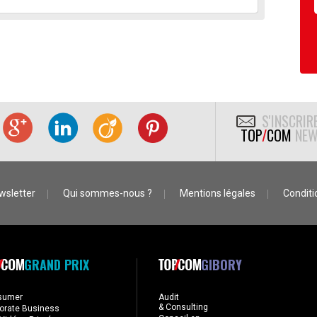
S'INSCRIR
TOP
/
COM
NEW
wsletter
Qui sommes-nous ?
Mentions légales
Conditio
GRAND PRIX
GIBORY
sumer
Audit
& Consulting
orate Business