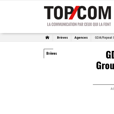
Brèves
Agences
GDA/Repeat G
G
Brèves
Grou
A