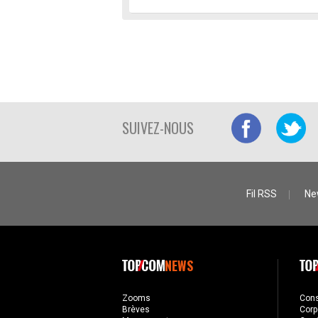
SUIVEZ-NOUS
Fil RSS
Ne
NEWS
Zooms
Con
Brèves
Corp