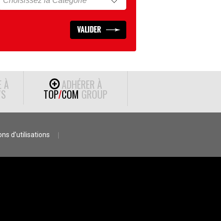
E À
ADHÉRER À
S
TOP
/
COM
GROUP
ns d’utilisations