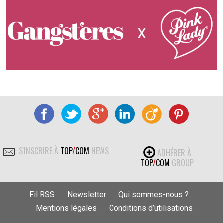
S'INSCRIRE À
TOP
/
COM
NEWS
ADHÉRER À
TOP
/
COM
GROUP
Fil RSS
Newsletter
Qui sommes-nous ?
Mentions légales
Conditions d’utilisations