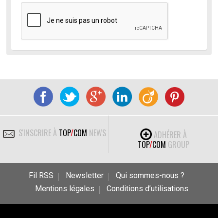
S'INSCRIRE À
TOP
/
COM
NEWS
ADHÉRER À
TOP
/
COM
GROUP
Fil RSS
Newsletter
Qui sommes-nous ?
Mentions légales
Conditions d’utilisations