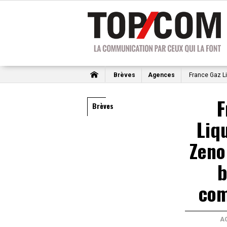
Brèves
Agences
France Gaz Li
F
Brèves
Liq
Zeno
b
com
A