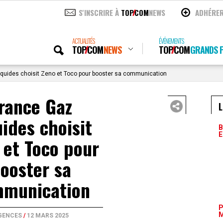
S'INSCRIRE À
TOP
COM
NEWS
ADHÉRE
ACTUALITÉS
ÉVÉNEMENTS
TOP
COM
NEWS
TOP
COM
GRANDS P
quides choisit Zeno et Toco pour booster sa communication
rance Gaz
L
uides choisit
B
E
 et Toco pour
ooster sa
munication
P
M
GENCES
/
12 MARS 2025