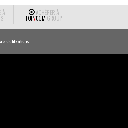
E À
ADHÉRER À
S
TOP
/
COM
GROUP
ns d’utilisations