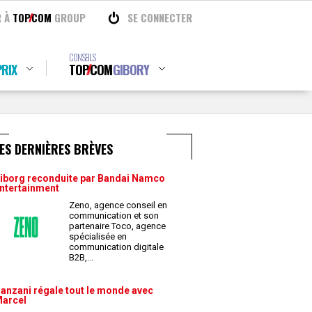
R À
TOP
COM
GROUP
SE CONNECTER
CONSEILS
RIX
TOP
COM
GIBORY
ES DERNIÈRES BRÈVES
iborg reconduite par Bandai Namco
ntertainment
Zeno, agence conseil en
communication et son
partenaire Toco, agence
spécialisée en
communication digitale
B2B,
...
anzani régale tout le monde avec
arcel