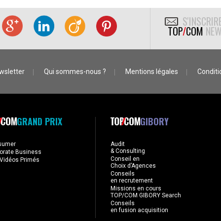
S'INSCRIR
TOP
/
COM
NEW
wsletter
Qui sommes-nous ?
Mentions légales
Conditio
GRAND PRIX
GIBORY
sumer
Audit
& Consulting
orate Business
Conseil en
Vidéos Primés
Choix d’Agences
Conseils
en recrutement
Missions en cours
TOP/COM GIBORY Search
Conseils
en fusion acquisition