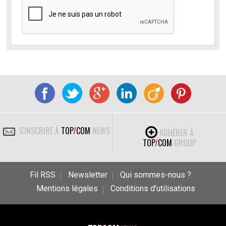
S'INSCRIRE À
TOP
/
COM
NEWS
ADHÉRER À
TOP
/
COM
GROUP
Fil RSS
Newsletter
Qui sommes-nous ?
Mentions légales
Conditions d’utilisations