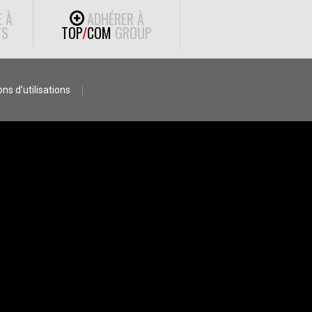
E À
ADHÉRER À
S
TOP
/
COM
GROUP
ns d’utilisations