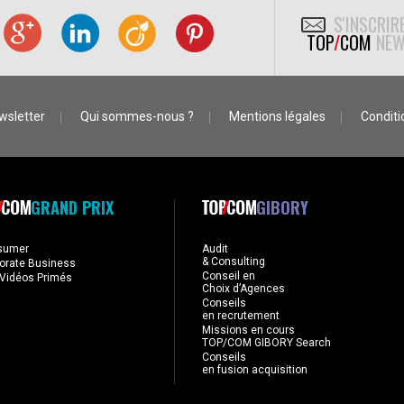
S'INSCRIR
TOP
/
COM
NEW
wsletter
Qui sommes-nous ?
Mentions légales
Conditio
GRAND PRIX
GIBORY
sumer
Audit
& Consulting
orate Business
Conseil en
Vidéos Primés
Choix d’Agences
Conseils
en recrutement
Missions en cours
TOP/COM GIBORY Search
Conseils
en fusion acquisition