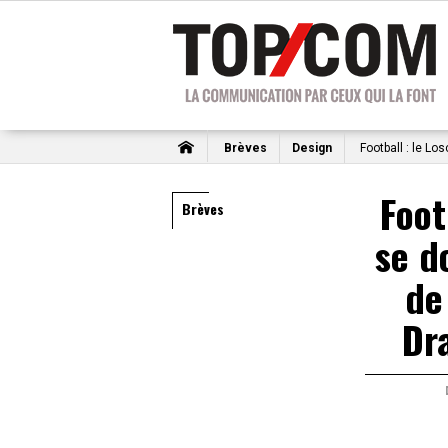
Brèves
Design
Football : le L
Foot
Brèves
se d
de
Dr