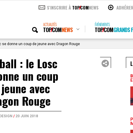
S'INSCRIRE À
TOP
COM
NEWS
ADHÉRE
ACTUALITÉS
ÉVÉNEMENTS
TOP
COM
NEWS
TOP
COM
GRANDS P
osc se donne un coup de jeune avec Dragon Rouge
ball : le Losc
L
onne un coup
B
E
 jeune avec
agon Rouge
DESIGN
/
20 JUIN 2018
P
M