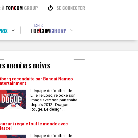
R À
TOP
COM
GROUP
SE CONNECTER
CONSEILS
RIX
TOP
COM
GIBORY
ES DERNIÈRES BRÈVES
iborg reconduite par Bandai Namco
ntertainment
L’équipe de football de
Lille, le Losc, relooke son
image avec son partenaire
depuis 2012 : Dragon
Rouge. Le design
...
anzani régale tout le monde avec
arcel
L’équipe de football de