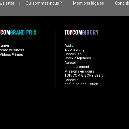
wsletter
Qui sommes-nous ?
Mentions légales
Conditio
GRAND PRIX
GIBORY
sumer
Audit
& Consulting
orate Business
Conseil en
Vidéos Primés
Choix d’Agences
Conseils
en recrutement
Missions en cours
TOP/COM GIBORY Search
Conseils
en fusion acquisition