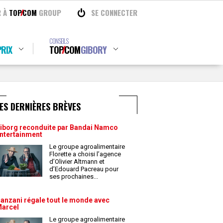
R À
TOP
COM
GROUP
SE CONNECTER
CONSEILS
RIX
TOP
COM
GIBORY
ES DERNIÈRES BRÈVES
iborg reconduite par Bandai Namco
ntertainment
Le groupe agroalimentaire
Florette a choisi l’agence
d’Olivier Altmann et
d’Edouard Pacreau pour
ses prochaines
...
anzani régale tout le monde avec
arcel
Le groupe agroalimentaire