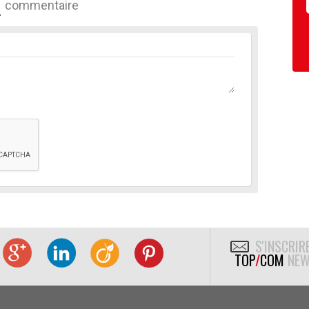
commentaire
S'INSCRIR
TOP
/
COM
NEW