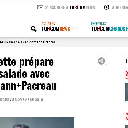
S'INSCRIRE À
TOP
COM
NEWS
ADHÉRE
ACTUALITÉS
ÉVÉNEMENTS
TOP
COM
NEWS
TOP
COM
GRANDS P
are sa salade avec Altmann+Pacreau
ette prépare
L
salade avec
B
E
ann+Pacreau
NCES
/
5 NOVEMBRE 2018
P
M