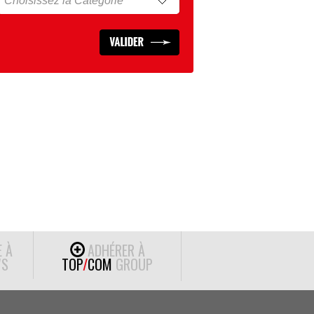
E À
ADHÉRER À
S
TOP
/
COM
GROUP