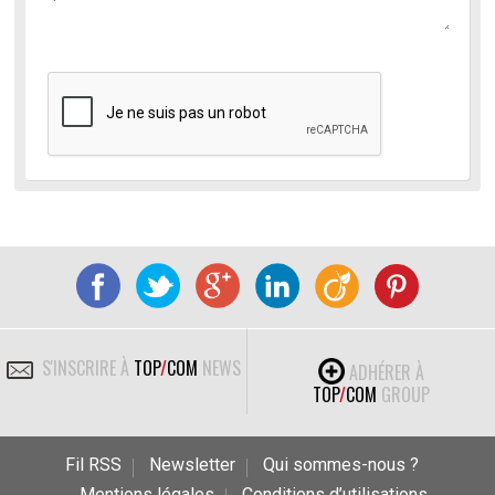
S'INSCRIRE À
TOP
/
COM
NEWS
ADHÉRER À
TOP
/
COM
GROUP
Fil RSS
Newsletter
Qui sommes-nous ?
Mentions légales
Conditions d’utilisations