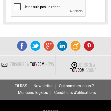
S'INSCRIRE À
TOP
/
COM
NEWS
ADHÉRER À
TOP
/
COM
GROUP
Fil RSS
Newsletter
Qui sommes-nous ?
Mentions légales
Conditions d’utilisations