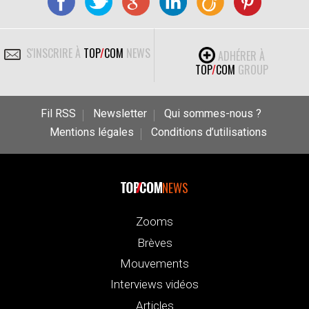
S'INSCRIRE À
TOP
/
COM
NEWS
ADHÉRER À
TOP
/
COM
GROUP
Fil RSS
Newsletter
Qui sommes-nous ?
Mentions légales
Conditions d’utilisations
NEWS
Zooms
Brèves
Mouvements
Interviews vidéos
Articles