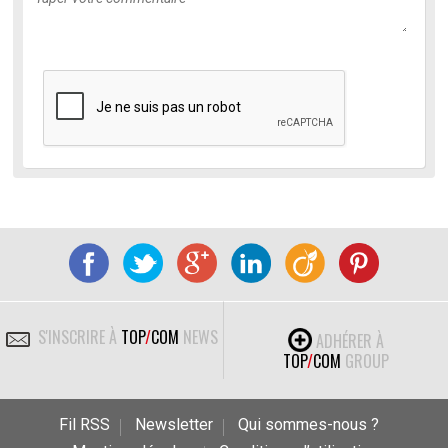
S'INSCRIRE À
TOP
/
COM
NEWS
ADHÉRER À
TOP
/
COM
GROUP
Fil RSS
Newsletter
Qui sommes-nous ?