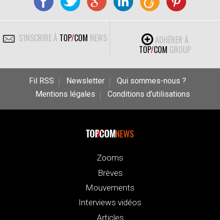
S'INSCRIRE À
TOP
/
COM
NEWS
ADHÉRER À
TOP
/
COM
GROUP
Fil RSS
Newsletter
Qui sommes-nous ?
Mentions légales
Conditions d’utilisations
NEWS
Zooms
Brèves
Mouvements
Interviews vidéos
Articles