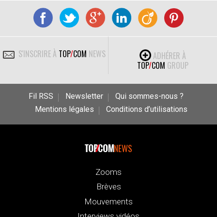
S'INSCRIRE À
TOP
/
COM
NEWS
ADHÉRER À
TOP
/
COM
GROUP
Fil RSS
Newsletter
Qui sommes-nous ?
Mentions légales
Conditions d’utilisations
NEWS
Zooms
Brèves
Mouvements
Interviews vidéos