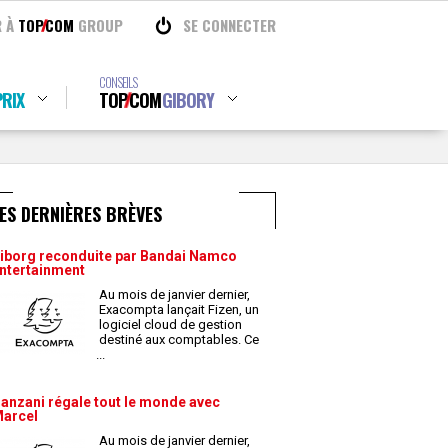
R À
TOP
COM
GROUP
SE CONNECTER
CONSEILS
RIX
TOP
COM
GIBORY
ES DERNIÈRES BRÈVES
iborg reconduite par Bandai Namco
ntertainment
Au mois de janvier dernier,
Exacompta lançait Fizen, un
logiciel cloud de gestion
destiné aux comptables. Ce
...
anzani régale tout le monde avec
arcel
Au mois de janvier dernier,