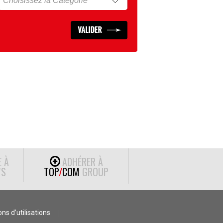
E À
ADHÉRER À
S
TOP
/
COM
GROUP
ns d’utilisations