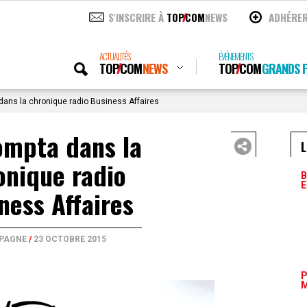
S'INSCRIRE À
TOP
COM
NEWS
ADHÉRE
ACTUALITÉS
ÉVÉNEMENTS
TOP
COM
NEWS
TOP
COM
GRANDS P
ans la chronique radio Business Affaires
ompta dans la
L
onique radio
B
E
ness Affaires
PAGNE
/
23 OCTOBRE 2015
P
M