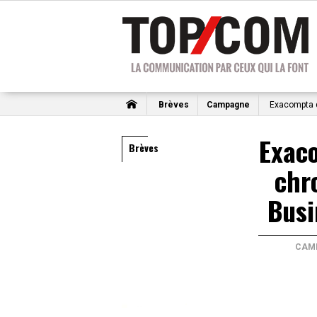
Brèves
Campagne
Exacompta d
Exac
Brèves
chr
Busi
CAM