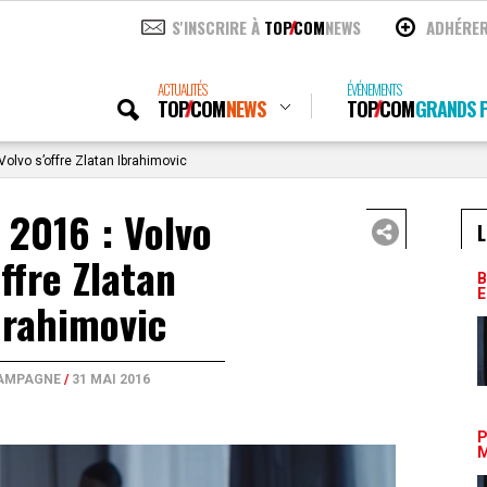
S'INSCRIRE À
TOP
COM
NEWS
ADHÉRE
ACTUALITÉS
ÉVÉNEMENTS
TOP
COM
NEWS
TOP
COM
GRANDS P
Volvo s’offre Zlatan Ibrahimovic
 2016 : Volvo
L
offre Zlatan
B
E
brahimovic
AMPAGNE
/
31 MAI 2016
P
M