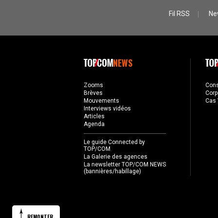
Fil RSS
Ne
NEWS
Zooms
Con
Brèves
Corp
Mouvements
Cas 
Interviews vidéos
Articles
Agenda
Le guide Connected by
TOP/COM
La Galerie des agences
La newsletter TOP/COM NEWS
(bannières/habillage)
REMONTER