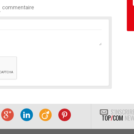
commentaire
S'INSCRIR
TOP
/
COM
NEW