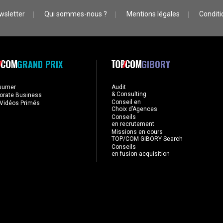
wsletter
Qui sommes-nous ?
Mentions légales
Conditio
GRAND PRIX
GIBORY
sumer
Audit
& Consulting
orate Business
Conseil en
Vidéos Primés
Choix d’Agences
Conseils
en recrutement
Missions en cours
TOP/COM GIBORY Search
Conseils
en fusion acquisition