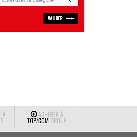
E À
ADHÉRER À
S
TOP
/
COM
GROUP