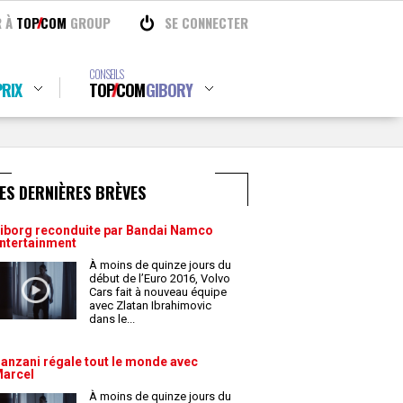
R À
TOP
COM
GROUP
SE CONNECTER
CONSEILS
RIX
TOP
COM
GIBORY
ES DERNIÈRES BRÈVES
iborg reconduite par Bandai Namco
ntertainment
À moins de quinze jours du
début de l’Euro 2016, Volvo
Cars fait à nouveau équipe
avec Zlatan Ibrahimovic
dans le
...
anzani régale tout le monde avec
arcel
À moins de quinze jours du