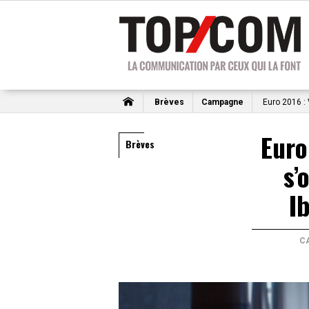
Brèves
Campagne
Euro 2016 : 
Euro
Brèves
s’
I
C
Lecteur
vidéo