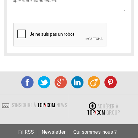
S'INSCRIRE À
TOP
/
COM
NEWS
ADHÉRER À
TOP
/
COM
GROUP
Fil RSS
Newsletter
Qui sommes-nous ?