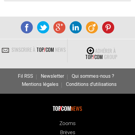
S'INSCRIRE À
TOP
/
COM
NEWS
ADHÉRER À
TOP
/
COM
GROUP
Fil RSS
Newsletter
Qui sommes-nous ?
Mentions légales
Conditions d’utilisations
NEWS
Zooms
Brèves