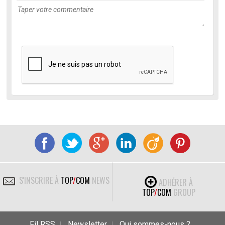
S'INSCRIRE À
TOP
/
COM
NEWS
ADHÉRER À
TOP
/
COM
GROUP
Fil RSS
Newsletter
Qui sommes-nous ?