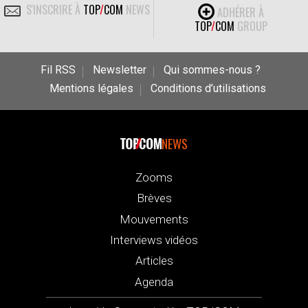
S'INSCRIRE À
TOP
/
COM
NEWS
ADHÉRER À
TOP
/
COM
GROUP
Fil RSS
Newsletter
Qui sommes-nous ?
Mentions légales
Conditions d’utilisations
NEWS
Zooms
Brèves
Mouvements
Interviews vidéos
Articles
Agenda