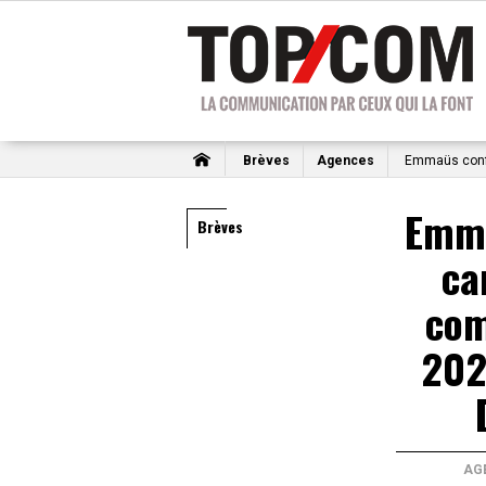
Brèves
Agences
Emmaüs confi
Emma
Brèves
ca
com
202
AG