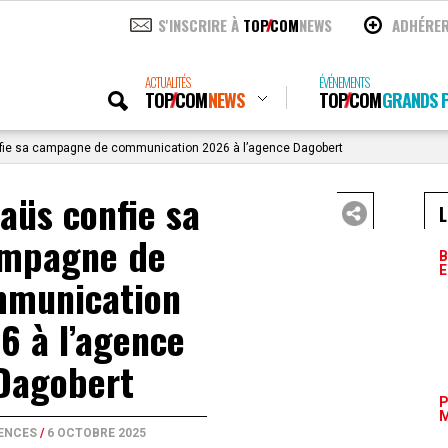
S'INSCRIRE À
TOP
COM
NEWS
ADHÉRE
ACTUALITÉS
ÉVÉNEMENTS
TOP
COM
NEWS
TOP
COM
GRANDS P
e sa campagne de communication 2026 à l’agence Dagobert
üs confie sa
L
mpagne de
B
E
munication
6 à l’agence
Dagobert
P
M
ENCES
/
6 OCTOBRE 2025