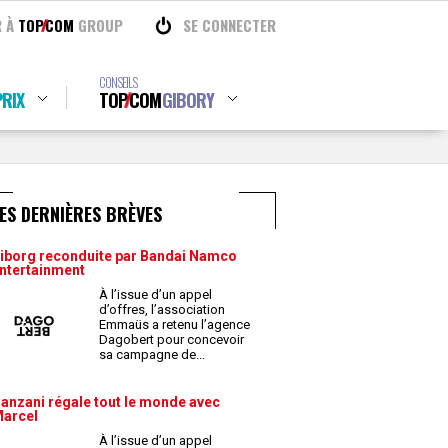
R À
TOP
COM
GROUP
SE CONNECTER
CONSEILS
RIX
TOP
COM
GIBORY
ES DERNIÈRES BRÈVES
iborg reconduite par Bandai Namco
ntertainment
À l’issue d’un appel
d’offres, l’association
Emmaüs a retenu l’agence
Dagobert pour concevoir
sa campagne de
...
anzani régale tout le monde avec
arcel
À l’issue d’un appel