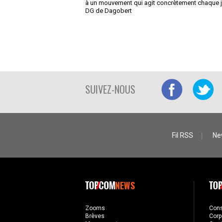
à un mouvement qui agit concrètement chaque j
DG de Dagobert
SUIVEZ-NOUS
Fil RSS
Ne
NEWS
Zooms
Con
Brèves
Corp