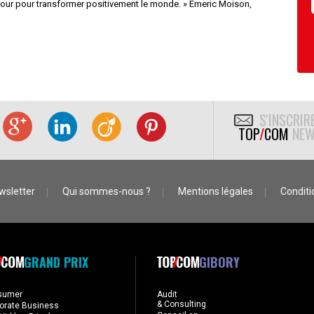
our pour transformer positivement le monde. » Emeric Moison,
S'INSCRIR
TOP
/
COM
NEW
wsletter
Qui sommes-nous ?
Mentions légales
Conditio
GRAND PRIX
GIBORY
sumer
Audit
& Consulting
orate Business