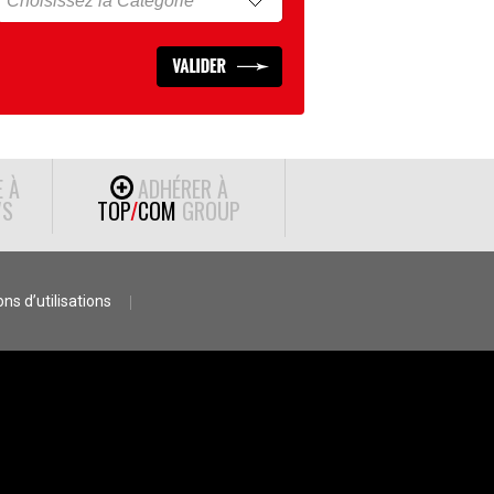
E À
ADHÉRER À
S
TOP
/
COM
GROUP
ns d’utilisations