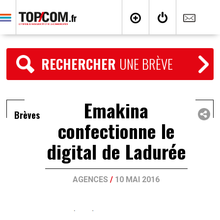
RECHERCHER
UNE BRÈVE
Emakina
Brèves
confectionne le
digital de Ladurée
AGENCES
/
10 MAI 2016