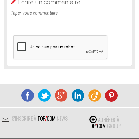
Ecrire un commentaire
S'INSCRIRE À
TOP
/
COM
NEWS
ADHÉRER À
TOP
/
COM
GROUP