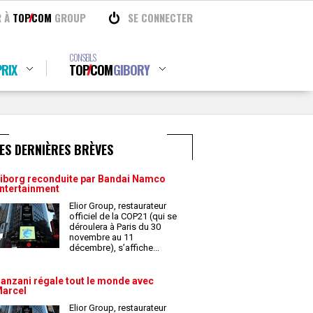
R À
TOP
COM
GROUP
SE CONNECTER
CONSEILS
RIX
TOP
COM
GIBORY
ES DERNIÈRES BRÈVES
iborg reconduite par Bandai Namco
ntertainment
Elior Group, restaurateur
officiel de la COP21 (qui se
déroulera à Paris du 30
novembre au 11
décembre), s’affiche
...
anzani régale tout le monde avec
arcel
Elior Group, restaurateur