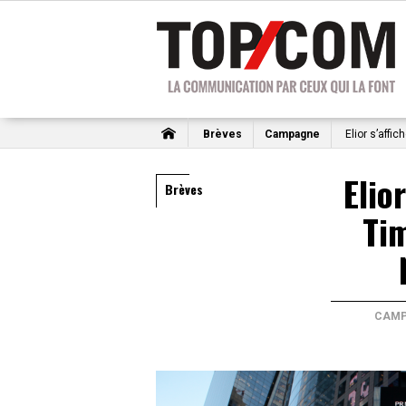
Brèves
Campagne
Elior s’affi
Elior
Brèves
Ti
CAMP