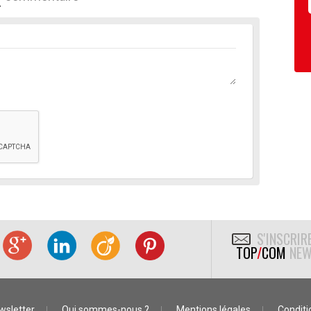
S'INSCRIR
TOP
/
COM
NEW
wsletter
Qui sommes-nous ?
Mentions légales
Conditio