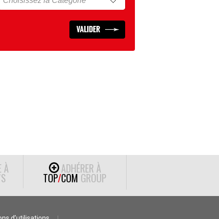
E À
ADHÉRER À
S
TOP
/
COM
GROUP
ns d’utilisations