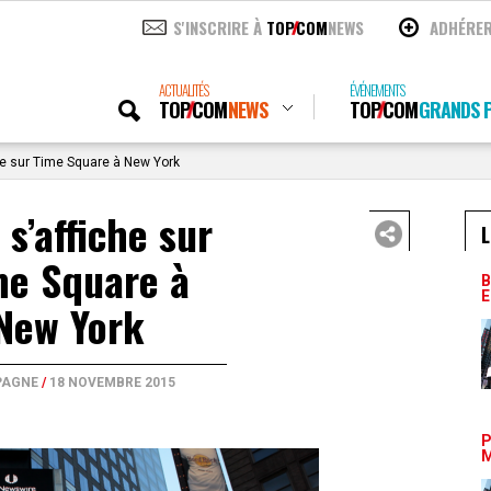
S'INSCRIRE À
TOP
COM
NEWS
ADHÉRE
ACTUALITÉS
ÉVÉNEMENTS
TOP
COM
NEWS
TOP
COM
GRANDS P
che sur Time Square à New York
 s’affiche sur
L
me Square à
B
E
New York
AGNE
/
18 NOVEMBRE 2015
P
M