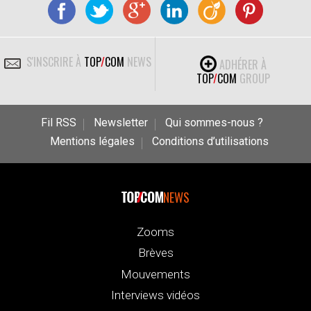
S'INSCRIRE À
TOP
/
COM
NEWS
ADHÉRER À
TOP
/
COM
GROUP
Fil RSS
Newsletter
Qui sommes-nous ?
Mentions légales
Conditions d’utilisations
NEWS
Zooms
Brèves
Mouvements
Interviews vidéos